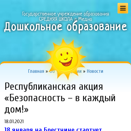
Государственное учреждение образования
СРЕДНЯЯ ШКОЛА д.Медно
Дошкольное образование
Главная
»
Об учреждении
»
Новости
Республиканская акция
«Безопасность – в каждый
дом!»
18.01.2021
18 января на Брестчине стартует