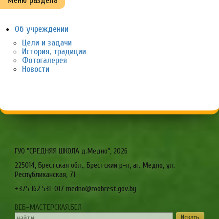
Меню раздела
Об учреждении
Цели и задачи
История, традиции
Фотогалерея
Новости
ГУО "СРЕДНЯЯ ШКОЛА д.Медно",
2026
225014, Брестская обл., Брестский р-н, аг. Медно, ул.
Республиканская, 71
+375 162 531-017 medno@roobrest.gov.by
ВЕБ-МАСТЕРСКАЯ.БЕЛ