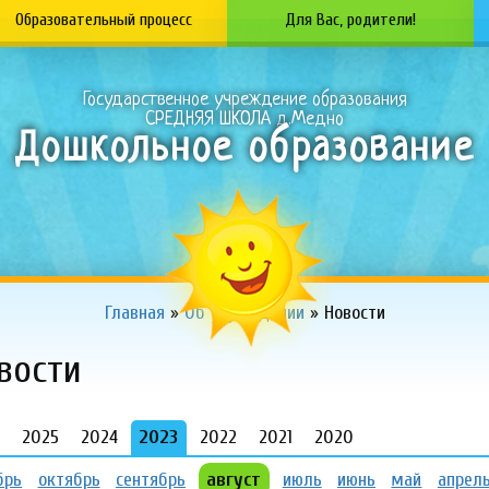
Образовательный процесс
Для Вас, родители!
Государственное учреждение образования
СРЕДНЯЯ ШКОЛА д.Медно
Дошкольное образование
Главная
»
Об учреждении
»
Новости
овости
6
2025
2024
2023
2022
2021
2020
брь
октябрь
сентябрь
август
июль
июнь
май
апрел