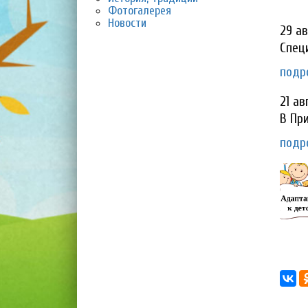
Фотогалерея
Новости
29 ав
Спе
подро
21 ав
В П
подро