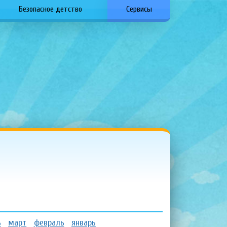
Безопасное детство
Сервисы
ь
март
февраль
январь