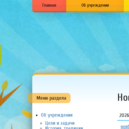
Главная
Об учреждении
Н
Меню раздела
Об учреждении
202
Цели и задачи
ноя
История, традиции